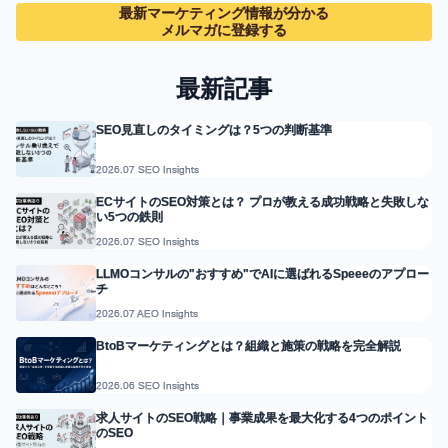
最新マーケティング情報が分かる
メルマガに登録する
最新記事
SEO見直しのタイミングは？5つの判断基準
2026.07 SEO Insights
ECサイトのSEO対策とは？ プロが教える成功戦略と失敗しな
い5つの鉄則
2026.07 SEO Insights
LLMOコンサルの"おすすめ"でAIに選ばれるSpeeeのアプロー
チ
2026.07 AEO Insights
BtoBマーケティングとは？組織と施策の戦略を完全解説
2026.06 SEO Insights
求人サイトのSEO戦略｜事業成果を最大化する4つのポイント
のSEO