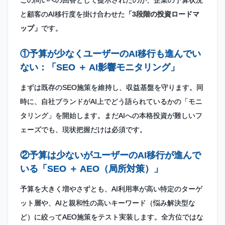
と顧客のAI移行度を掛け合わせた
「3段階の投資ロードマ
ップ」
です。
①予算が少なくユーザーのAI移行も進んでい
ない：「SEO ＋ AI影響モニタリング」
まずは既存のSEO施策を維持し、収益基盤を守ります。同
時に、自社ブランドがAI上でどう語られているかの「モニ
タリング」を開始します。まだAIへの本格投資が難しいフ
ェーズでも、現状把握だけは必須です。
②予算は少ないがユーザーのAI移行が進んで
いる「SEO ＋ AEO（局所対策）」
予算を大きく増やさずとも、AI利用率が高い特定のターゲ
ット層や、AIと親和性の高いキーワード（悩み解決型な
ど）に絞ってAEO施策をテスト実装します。全方位ではな