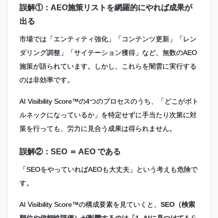
誤解①：AEO施策リストを網羅的にやれば成果が
出る
市場では「エンティティ強化」「コンテンツ更新」「レン
ダリング調整」「サイテーション獲得」など、無数のAEO
施策が語られています。しかし、これらを闇雲に実行する
のは非効率です。
AI Visibility Score™の4つのプロセスのうち、「どこがボト
ルネックになっているか」を特定せずに手当たり次第に対
策を行っても、労力に見合う成果は得られません。
誤解②：SEO ＝ AEO である
「SEOをやっていればAEOも大丈夫」という考えも危険で
す。
AI Visibility Score™の構成要素を見ていくと、
SEO（検索
順位や信頼性評価）が影響するのは「1. AIに見つけてもら