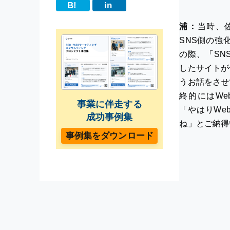
B!
in
浦：
当時、
SNS側の強
の際、「SN
したサイトが
うお話をさせ
終的にはW
事業に伴走する
「やはりWe
成功事例集
ね」とご納得
事例集をダウンロード