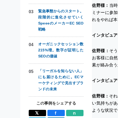
佐野様：
当時
緊急事態からのスタート。
ミナーに参加
段階的に進化させていく
れをやれば本
SpeeeのメーカーEC SEO
戦略
インタビュア
オーガニックセッション数
215%増。数字が証明した
佐野様：
そう
SEOの価値
お客様に自然
素が絡み合う
「リーガルを知らない人」
にも届けるために。ECマ
インタビュア
ーケティングで見出すブラ
ンドの未来
佐野様：
それ
この事例をシェアする
い気持ちがあ
ような状況で
𝕏
f
n