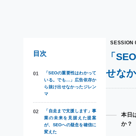
SESSION 
目次
「SE
せな
「SEOの重要性はわかって
いる。でも…」広告依存か
ら抜け出せなかったジレン
マ
「自走まで支援します」事
本日
業の未来を見据えた提案
か？
が、SEOへの疑念を確信に
変えた