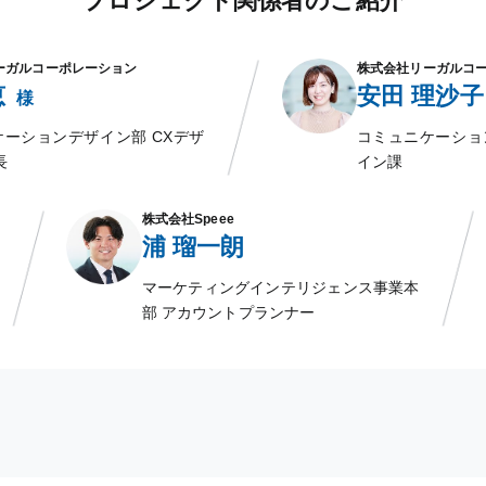
プロジェクト関係者のご紹介
ーガルコーポレーション
株式会社リーガルコ
恵
安田 理沙子
様
ーションデザイン部 CXデザ
コミュニケーショ
長
イン課
株式会社Speee
浦 瑠一朗
マーケティングインテリジェンス事業本
部 アカウントプランナー