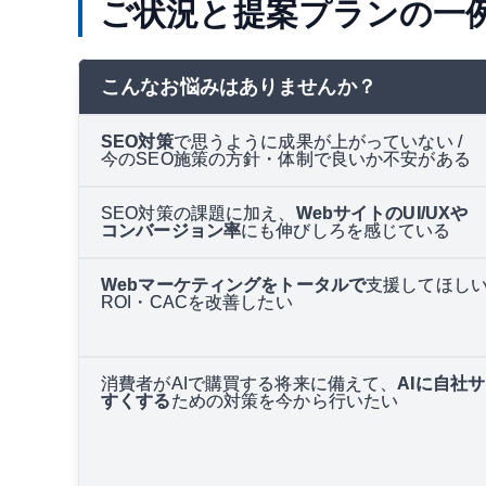
ご状況と提案プランの一
こんなお悩みはありませんか？
SEO対策
で思うように成果が上がっていない /
今のSEO施策の方針・体制で良いか不安がある
SEO対策の課題に加え、
WebサイトのUI/UXや
コンバージョン率
にも伸びしろを感じている
Webマーケティングをトータルで
支援してほしい 
ROI・CACを改善したい
消費者がAIで購買する将来に備えて、
AIに自社
すくする
ための対策を今から行いたい